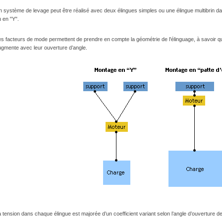
 système de levage peut être réalisé avec deux élingues simples ou une élingue multibrin da
 en "Y".
s facteurs de mode permettent de prendre en compte la géométrie de l'élinguage, à savoir que
ugmente avec leur ouverture d’angle.
 tension dans chaque élingue est majorée d’un coefficient variant selon l’angle d’ouverture de