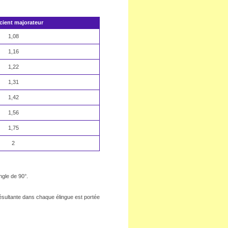
cient majorateur
1,08
1,16
1,22
1,31
1,42
1,56
1,75
2
ngle de 90°.
ésultante dans chaque élingue est portée