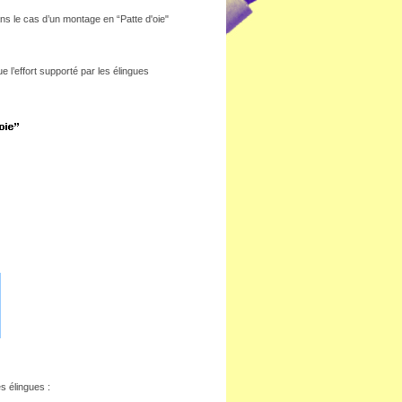
ns le cas d’un montage en “Patte d'oie"
 l’effort supporté par les élingues
s élingues :