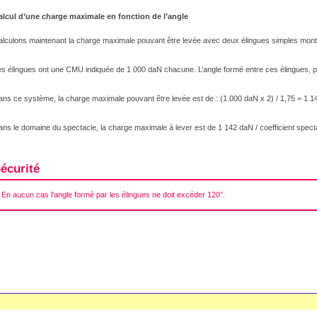
alcul d’une charge maximale en fonction de l’angle
alculons maintenant la charge maximale pouvant être levée avec deux élingues simples monté
s élingues ont une CMU indiquée de 1 000 daN chacune. L’angle formé entre ces élingues, po
ns ce système, la charge maximale pouvant être levée est de : (1 000 daN x 2) / 1,75 = 1 1
ns le domaine du spectacle, la charge maximale à lever est de 1 142 daN / coefficient spect
écurité
En aucun cas l'angle formé par les élingues ne doit excéder 120°.