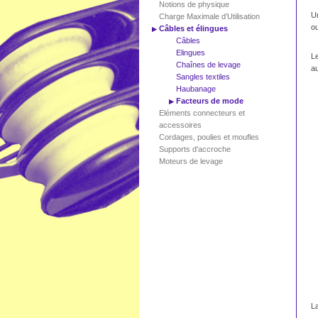
Notions de physique
Un
Charge Maximale d’Utilisation
ou
Câbles et élingues
Câbles
Elingues
Le
Chaînes de levage
a
Sangles textiles
Haubanage
Facteurs de mode
Eléments connecteurs et
accessoires
Cordages, poulies et moufles
Supports d'accroche
Moteurs de levage
La