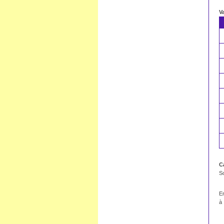
V
C
So
En
à 