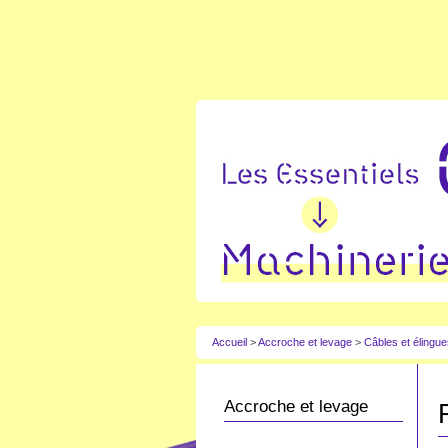
Accueil
>
Accroche et levage
>
Câbles et élingu
Accroche et levage