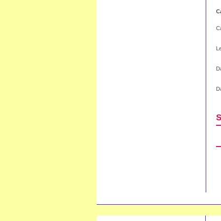
C
C
Le
Da
Da
S