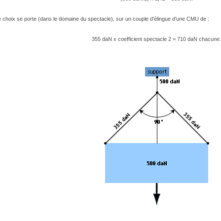
 choix se porte (dans le domaine du spectacle), sur un couple d’élingue d’une CMU de :
355 daN x coefficient spectacle 2 = 710 daN chacune