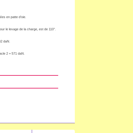
es en patte d’oie.
ur le levage de la charge, est de 110°.
42 daN.
acle 2 = 571 daN.