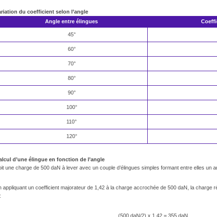
ariation du coefficient selon l’angle
Angle entre élingues
Coeffi
45°
60°
70°
80°
90°
100°
110°
120°
alcul d’une élingue en fonction de l’angle
it une charge de 500 daN à lever avec un couple d’élingues simples formant entre elles un a
 appliquant un coefficient majorateur de 1,42 à la charge accrochée de 500 daN, la charge r
:
(500 daN/2) x 1,42 = 355 daN.