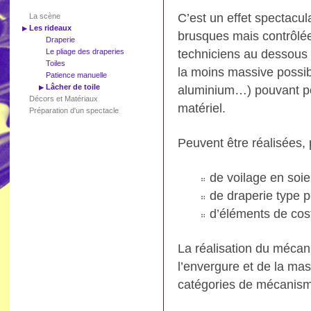
C’est un effet spectacul
La scène
Les rideaux
brusques mais contrôlées
Draperie
Le pliage des draperies
techniciens au dessous d
Toiles
la moins massive possib
Patience manuelle
Lâcher de toile
aluminium…) pouvant por
Décors et Matériaux
matériel.
Préparation d'un spectacle
Peuvent être réalisées, 
de voilage en soi
de draperie type p
d’éléments de co
La réalisation du mécan
l’envergure et de la ma
catégories de mécanism