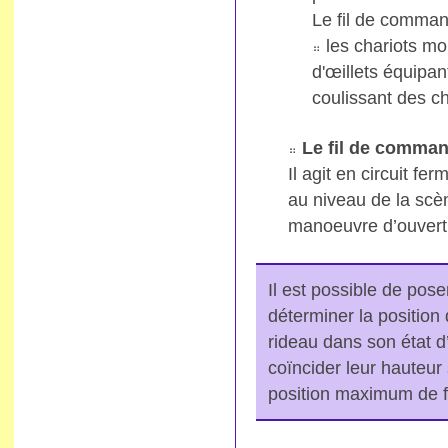
Le fil de comman
les chariots mob
d'œillets équipan
coulissant des c
Le fil de comma
Il agit en circuit f
au niveau de la scèn
manoeuvre d’ouvert
Il est possible de pos
déterminer la position 
rideau dans son état 
coïncider leur hauteur
position maximum de f