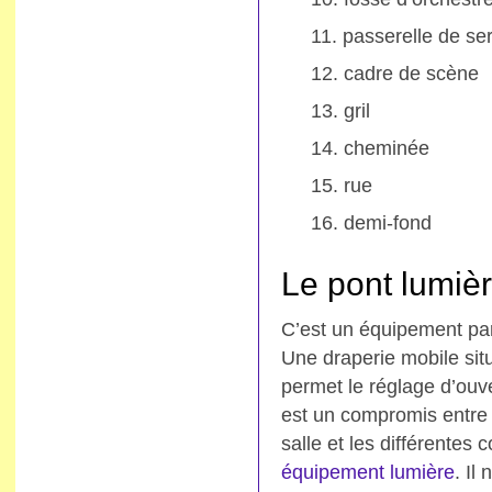
passerelle de se
cadre de scène
gril
cheminée
rue
demi-fond
Le pont lumiè
C’est un équipement par
Une draperie mobile situ
permet le réglage d’ouv
est un compromis entre l
salle et les différentes
équipement lumière
. Il