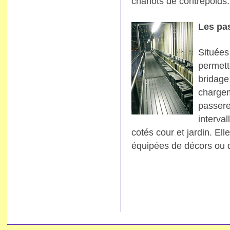
chariots de contrepoids.
Les pas
Situées
permett
bridage
chargem
passerel
interval
cotés cour et jardin. El
équipées de décors ou de